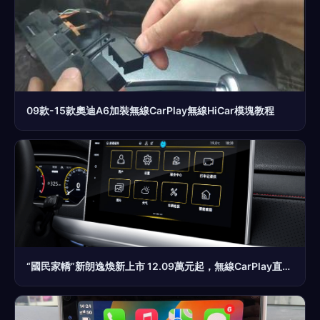
09款-15款奧迪A6加裝無線CarPlay無線HiCar模塊教程
“國民家轎”新朗逸煥新上市 12.09萬元起，無線CarPlay直擊年輕心率