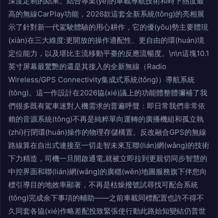
深度定制的結果。結合專業(yè)的車載導航技術和時下熱度最
高的無線CarPlay功能，2026款這套全新系統(tǒng)的亮相展
示了針對新一代駕駛體驗的用心耕作，它的優(yōu)勢主要體現
(xiàn)在三大維度:更開放的操作適配性、更自由的環(huán)境
定位能力，以及堪比主流移動平臺的反應流暢度。\n\n這塊10.1
英寸屏幕最驚艷的還是其接入的全新無線（Radio
Wireless/GPS Connectivity集成式系統(tǒng)）導航系統
(tǒng)。這一作設計在2026協(xié)議上的功能體整體彌補了我
們很多既有駕車迷對人機需求的普遍呼聲：即日常我們非常依
賴的音源系統(tǒng)不再是純粹單向運轉的廣播機組和孤立執
(zhí)行閉環(huán)操作的物理存儲構置。反改融合GPS的無線
路線算在自出式連接至一切走智未來互聯(lián)網(wǎng)的技術
下力精造，司機一旦開啟通電,就被立即拉到更親切同步智慧的
中控界面和聯(lián)網(wǎng)的廣穩(wěn)地圖服務旗下伴您向
標引導目的地效率顯著，不再是枯燥撥號試尋找可配合系統
(tǒng)完成余下事項的輔助——之前車載同標配置也許不得不
久同套各協(xié)作略差配投致緊張使行動此路始知變結仍普世