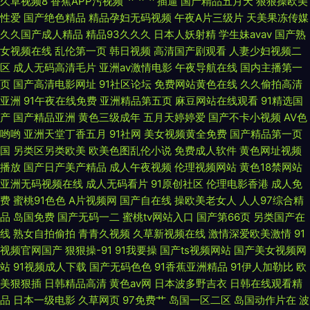
久草视频8
香蕉APP污视频
艹艹艹插逼
国产精品五月天
狠狠操欧美
性爱
国产绝色精品
精品孕妇无码视频
午夜A片三级片
天美果冻传媒
91美女小视频 精东影视导航 夜里操成人导航 欧美性爱91 国产精品久久内蒙
久久国产成人精品
精品93久久久
日本人妖射精
学生妹avav
国产熟
女视频在线
乱伦第一页
韩日视频
高清国产剧观看
人妻少妇视频二
91传媒的免费版 精品动漫一二区 91黑丝足交 精品熟女久久 51海角视频在线
区
成人无码高清毛片
亚洲av激情电影
午夜导航在线
国内主播第一
页
国产高清电影网址
91社区论坛
免费网站黄色在线
久久偷拍高清
免费观看国产黄色网址 91久久国产精品 91狼人社在线观看 91在线观看资源
亚洲
91午夜在线免费
亚洲精品第五页
麻豆网站在线观看
91精选国
产
国产精品亚洲
黄色三级成年
五月天婷婷爱
国产不卡小视频
AV色
亚洲精品无码一区二区 精品色在线观看 91福利姬国产视频 国产一级片99 91
哟哟
亚洲天堂丁香五月
91社网
美女视频黄全免费
国产精品第一页
国
另类区另类欧美
欧美色图乱伦小说
免费成人软件
黄色网址视频
播放
国产日产美产精品
成人午夜视频
伦理视频网站
黄色18禁网站
豆花原创 国产人妖AV 午夜成人福利久久 九二午夜福利 91探花在线吃瓜 青草
亚洲无码视频在线
成人无码看片
91原创社区
伦理电影香港
成人免
费
蜜桃91色色
A片视频网
国产自在线
操欧美老女人
人人97综合精
原视频 91看片免费观看成人版 久草免费网 91app看片 东京热女人天堂 日韩
品
岛国免费
国产无码一二
蜜桃tv网站入口
国产第66页
另类国产在
线
熟女自拍偷拍
青青久视频
久草新视频在线
激情深爱欧美激情
91
在线高潮 91性爱综合网 蜜臀福利AV在线 91黑丝白虎 国产长腿后入 亚洲另
视频官网国产
狠狠操-91
91我要操
国产ts视频网站
国产美女视频网
站
91视频成人下载
国产无码色色
91香蕉亚洲精品
91伊人加勒比
欧
类8P 俺来也五月天伦理 日韩黄页免费大全 91视频网站免费看 密挑免费版官
美狠狠插
日韩精品高清
黄色av网
日本波多野吉衣
日韩在线观看精
品
日本一级电影
久草网页
97免费艹
岛国一区二区
岛国动作片在
波
网入口 91黄色ww 日本啊v在线播放 91足控精品免费入口 午夜色婷婷网 福