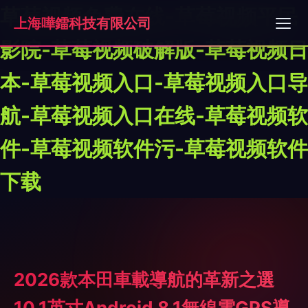
草莓视频免费在线-草莓视频平民
上海嘩鐳科技有限公司
影院-草莓视频破解版-草莓视频日
本-草莓视频入口-草莓视频入口导
航-草莓视频入口在线-草莓视频软
件-草莓视频软件污-草莓视频软件
下载
2026款本田車載導航的革新之選
10.1英寸Android 8.1無線電GPS導