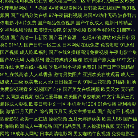
利影院
老司机蜜桃在线
成人精品一区二区
韩日爆乳无码三级
欧美
伦理电影网站
艹艹操操
AV黄色观看网站
日韩欧美在线国产
新91视
欧美福利姬在线观看 91国产福利小视频 草莓视频污aqq 日韩精品色网 91视
频网
国产精品分类在线
97午夜福利视频
岛国AV动作无码
波多野吉
依电影
小h片免费
国产精品色色视屏
国产午夜成人
最新日韩精品
频国产91视频直播 黑丝av网址 五月丁香最新资源 俺也去综合网 91在线观看
91福利视频导航
欧美喷水影院
91爱爱视频
欧美色图论坛
91榴莲小
视频
国产高清一卡新区
国产看片资源
二色吧97资源站
欧美日韩另
网站免费在线 91国产系列 91色后入 变态另类av 俺来也五月天伦理 四虎五区
类0
91华人
国产日韩一区二区
日本网站在线免费
免费潮喷
91原创
国产视频
成人吃瓜福利
国产在线9
操碰高清免费视频
午夜电影全集
91人妻人人操人人爱 久操久热在线资源 有码精品免费观看 www久久精品
国产AV无码
人妻系列
爱豆传媒倩女幽魂
超清国产剧大全
91中文字
幕在线
免费在线小视频
吃瓜福利小视频
免费91
国产日产亚洲精品
999 欧美Bdsm蜘蛛 91大神福利视频网 超碰669 欧美性交影院 91北京TS兰
91社在线高清
人人草香蕉
激情另类图片
亚洲欧美在线观看
成人三
级成人三级
欧美老女人bb
日日操第一页
91网豆花视频
91福利剧场
兰调教直男 成人福利电影A片 丝袜人妻无码专区视频 91视频合集 精品福利
免费影视观看
91视频国产自拍
国产美女在线视频
欧美又大
无码四
虎
女同激吻视频
极品性爱导航
欧美国产拳交喷奶
中文字幕第三页
一区二区 91在线呦 免费老司机福利社 亚洲色天堂五月丁香 91夜色 午夜福利
超碰成人影视
欧美日韩中文一区
手机看片1204
91色快播
福利撸影
院
激情五月天国产
综合网五月天
美女主播青草
国产高清不卡视频
四虎影视
欧美一区在线
操碰视频
五月天婷婷欧美
欧美大BB
国产福
91 日韩成人日韩精品 91巨跑在线观看国产 福利社自拍800 欧美伊人精品麻
利啪啪
欧洲成人午夜精品
国产精品美乳
男人操蜜桃视频
无码射精
网站
18成年人网站
日本高清电影网
男女啪啪午夜视频
免费电影在
豆 91超碰在线成人 超碰在线播放福利91 男人的天堂自拍网 91麻豆人妻有码