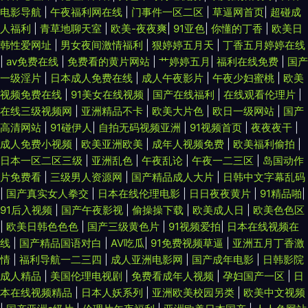
电影导航
|
午夜福利网在线
|
门事件一区二区
|
草逼网首页
|
超碰成
人福利
|
青草地聊天室
|
欧美-夜夜爽
|
91亚色
|
你懂的丁香
|
欧美日
韩性爱网址
|
男女夜间激情福利
|
狠婷婷五月天
|
丁香五月婷婷在线
|
av免费在线
|
免费看的黄片网站
|
艹婷婷五月
|
福利在线免费
|
国产
一级淫片
|
日本成人免费在线
|
成人午夜影片
|
午夜少妇蜜桃
|
欧美
视频免费在线
|
91美女在线视频
|
国产在线福利
|
在线观看伦理片
|
在线三级视频网
|
亚洲精品不卡
|
欧美大片色
|
欧日一级网站
|
国产
高清网站
|
91碰伊人
|
自拍无码视频亚洲
|
91视频首页
|
夜夜夜干
|
成人免费小视频
|
欧美亚洲欧美
|
成年人视频免费
|
欧美福利偷拍
|
日本一区二区三级
|
亚洲乱色
|
午夜乱论
|
午夜一二三区
|
岛国动作
片免费看
|
三级男人资源网
|
国产精品成人大片
|
日韩中文字幕乱码
|
国产真实女人拳交
|
日本在线伦理电影
|
日日夜夜黄片
|
91精品啪
|
91后入视频
|
国产午夜影视
|
偷操操下载
|
欧美成人日
|
欧美色色区
|
欧美日韩色色色
|
国产三级黄色片
|
91视频爱拍
|
日本在线视频在
线
|
国产精品国语对白
|
AV吃瓜
|
91免费视频草逼
|
亚洲五月丁香激
情
|
福利导航一二三四
|
成人亚洲电影网
|
国产成年电影
|
日韩影院
成人精品
|
美国伦理电视剧
|
免费看成年人视频
|
孕妇国产一区
|
日
本在线视频精品
|
日本人妖系列
|
亚洲欧美校园另类
|
欧美中文视频