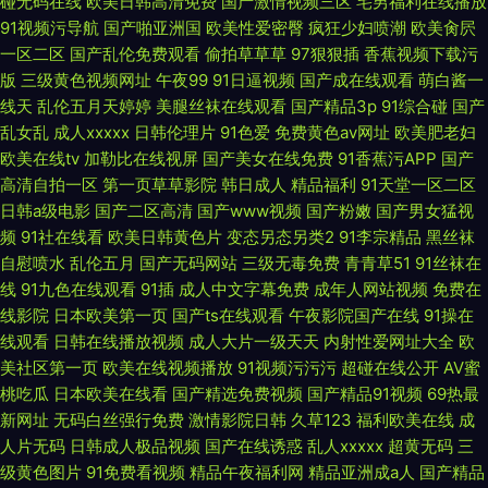
碰无码在线
欧美日韩高清免费
国产激情视频三区
宅男福利在线播放
91视频污导航
国产啪亚洲国
欧美性爱密臀
疯狂少妇喷潮
欧美肏屄
一区二区
国产乱伦免费观看
偷拍草草草
97狠狠插
香蕉视频下载污
版
三级黄色视频网址
午夜99
91日逼视频
国产成在线观看
萌白酱一
线天
乱伦五月天婷婷
美腿丝袜在线观看
国产精品3p
91综合碰
国产
乱女乱
成人xxxxx
日韩伦理片
91色爱
免费黄色av网址
欧美肥老妇
欧美在线tv
加勒比在线视屏
国产美女在线免费
91香蕉污APP
国产
高清自拍一区
第一页草草影院
韩日成人
精品福利
91天堂一区二区
日韩a级电影
国产二区高清
国产www视频
国产粉嫩
国产男女猛视
频
91社在线看
欧美日韩黄色片
变态另态另类2
91李宗精品
黑丝袜
自慰喷水
乱伦五月
国产无码网站
三级无毒免费
青青草51
91丝袜在
线
91九色在线观看
91插
成人中文字幕免费
成年人网站视频
免费在
线影院
日本欧美第一页
国产ts在线观看
午夜影院国产在线
91操在
线观看
日韩在线播放视频
成人大片一级天天
内射性爱网址大全
欧
美社区第一页
欧美在线视频播放
91视频污污污
超碰在线公开
AV蜜
桃吃瓜
日本欧美在线看
国产精选免费视频
国产精品91视频
69热最
新网址
无码白丝强行免费
激情影院日韩
久草123
福利欧美在线
成
人片无码
日韩成人极品视频
国产在线诱惑
乱人xxxxx
超黄无码
三
级黄色图片
91免费看视频
精品午夜福利网
精品亚洲成a人
国产精品