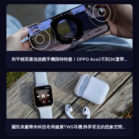
和平精英最強游戲手機限時特惠！OPPO Ace2不到3K還帶無線CarPlay體驗
國民表廠華米科技布局健康TWS耳機 跨界背后的想象空間有多大？