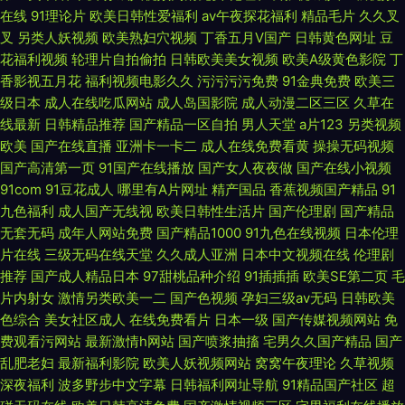
在线
91理论片
欧美日韩性爱福利
av午夜探花福利
精品毛片
久久叉
叉
另类人妖视频
欧美熟妇穴视频
丁香五月V国产
日韩黄色网址
豆
花福利视频
轮理片自拍偷拍
日韩欧美美女视频
欧美A级黄色影院
丁
香影视五月花
福利视频电影久久
污污污污免费
91金典免费
欧美三
级日本
成人在线吃瓜网站
成人岛国影院
成人动漫二区三区
久草在
线最新
日韩精品推荐
国产精品一区自拍
男人天堂
a片123
另类视频
欧美
国产在线直播
亚洲卡一卡二
成人在线免费看黄
操操无码视频
国产高清第一页
91国产在线播放
国产女人夜夜做
国产在线小视频
91com
91豆花成人
哪里有A片网址
精产国品
香蕉视频国产精品
91
九色福利
成人国产无线视
欧美日韩性生活片
国产伦理剧
国产精品
无套无码
成年人网站免费
国产精品1000
91九色在线视频
日本伦理
片在线
三级无码在线天堂
久久成人亚洲
日本中文视频在线
伦理剧
推荐
国产成人精品日本
97甜桃品种介绍
91插插插
欧美SE第二页
毛
片内射女
激情另类欧美一二
国产色视频
孕妇三级av无码
日韩欧美
色综合
美女社区成人
在线免费看片
日本一级
国产传媒视频网站
免
费观看污网站
最新激情h网站
国产喷浆抽搐
宅男久久国产精品
国产
乱肥老妇
最新福利影院
欧美人妖视频网站
窝窝午夜理论
久草视频
深夜福利
波多野步中文字幕
日韩福利网址导航
91精品国产社区
超