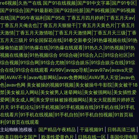
re6视频|久热艹在线
国产91在线视频|国产91中文字幕|国产91专区|
国产91综合|国产91最新欧|国产92刮伦脏|国产95视频|国产95视频
在线|国产95午夜福利|国产95在
丁香五月四月婷婷|丁香五月天av|
丁香五月天俺去也|丁香五月天狠狠干|丁香五月天黄色片|丁香五月
天激情|丁香五月天激情啪|丁香五月天激情网|丁香五月天三级|丁香
五月天三级片
91全国探花在线|91拳交新拳交|91热爆视频在线|91热
爆偷拍盗摄|91热爆在线|91热爆在线观看|91热久久|91热视频|91热
视频在线播放|91热视频综合
91综合碰|91综合入口|91综合社区|91
综合视频|91综合网|91综合尤物|91综合娱乐|91综合娱乐在线|91综
合在线|91综合在线观看
AV99V|avapp导航|avav97av|avava天堂
网|AVAV不卡|avav电影网站|avav免费网站|AVAV男人天堂|avav色
色|avav色网
美女被操的视频91视频|美女被操牛牛影院|美女被干18
禁|美女被后入网站|美女被男人迷晕网站|美女被强网站|美女插性爱
爱网|美女成人网|美女穿丝袜被操视频网站|美女大屁股图片婷婷五
月天
91手机论坛|91手机视频|91手机视频在线|91手机在线|91手机
在线看片|91手机在线视频|91手机自拍|91手机自拍视频|91首页福
利|91首页在线观看
主站蜘蛛池模板：
国产精品午夜精品
|
干逼视频91
|
日韩高清三级
|
欧美日韩中文国产
|
欧美性爱黄色片
|
日韩在线一区
|
美国伦理电影