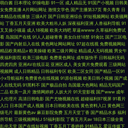
萌白酱
日本理论
91操电影
91一区
成人精品无
91国产小视频
日韩美
女免费直播
A片网站网址
激情文学色
国产主播第37页
青久青青
日
本精品在线播放
三级A片
国产日韩亚洲综合
91短视频网站
欧美骚网
站
丁香五月天亚洲
欧美大粗吊人妖
深夜福利亚洲
人兽福利导航
91
叉叉操小骚逼
成人18视频
欧美大鸡吧
草逼wwww
久草福利免费试
看
岛国国产在线
91人人超碰青青
美女白丝18禁
91肏比
国产三区电
影
国产内射后入在线
黄色网址网站网址
97超在线视
免费视频网站
精品欧美精品v
欧美操碰
欧美二级片网址
精品成人无码视频
男女午
夜福利影院
欧美三级电影
免费黄色网址
成年版快手
日韩福利无码
四虎四房
亚洲AV在线豆花
亚洲区成人
美女黄片免费观看
三级网站
视频网
成人日韩精品
日韩福利专区
欧美二区女同
国产精品一区91
小x导航福利
免费黄色在线视频
91原创视频
欧美日韩小视频
国产成
人在线无码
91黑料不
国产极品自拍
岛国最大色网站
精品无码国产
二品
欧美一及片
激情网婷婷
人妖大片
91天堂影视
国产www
成年
人伦理片
高清日韩电影
国产尤物视频在线
超碰福利97视屏
91看片
入口
日本国产成人视频
日本日韩欧美在线
黄色资料入口
黄色网三
级毛片
最新黄色av
麻豆影院免费
五月天堂丁香
国产精品水多
福利
所导航
三级视频网站J
51福利影院
丁香五月天av
18日本三级全黄
乱伦天堂
国产在线短视频
丁香五月丁香婷婷
91精品又
爱豆传媒下