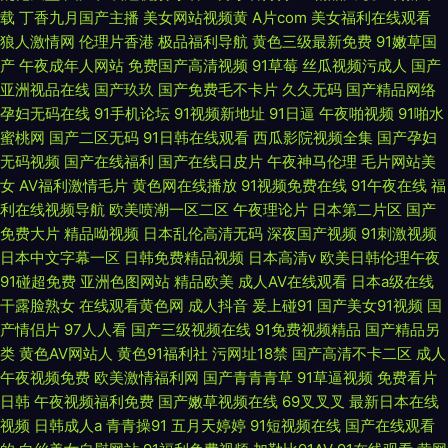
载
丁香九月国产主播
美女网站视频黄
A片com
美女福利在线观看
狼人激情网
伦理片香港
极品福利导航
黄色三级最新免费
91嫩草国
产
午夜成年人网站
免费国产高清视频
91草莓
丝瓜视频污成人
国产
亚洲视品在线
国产玖玖
国产免费毛不卡片
久久无码
国产精品网络
孕妇无码在线
91手机论坛
91视频新地址
91日逼
午夜啪视频
91啪水
蜜桃网
国产二区无码
91日韩在线观看
西瓜影院视频全集
国产孕妇
无码视频
国产在线福利
国产在线日皮片
午夜神马伦理
毛片网站美
女
AV福利激情毛片
黄色网在线播放
91视频免费在线
91午夜在线
福
利在线视频导航
欧美喷潮一区二区
午夜理论片
日本第二片区
国产
免费大片
精品呦视频
日本乱伦高清无码
深夜国产视频
91刺激视频
日本中文字幕一区
日韩免费精品视频
日本高清v
欧美日韩伦理午夜
91碰超免费
亚洲色图网站
精品欧美
成人AV在线观看
日本a级在线
干露脸熟女
在线观看黄色网
成人抖音
爰上碰91
国产美女91视频
国
产情侣片
97人人看
国产三级视频在线
91免费视频精品
国产精品另
类
黄色AV网站人
黄色91福利社
污网址18禁
国产高清不卡二区
成人
午夜视频免费
欧美激情福利网
国产青青青草
91草逼视频
免费看片
日韩
午夜视频福利免费
国产嫩草视频在线
69叉叉叉
最新日本在线
视频
日韩成人a
青青操91
五月天婷婷
91短视频在线
国产在线观看