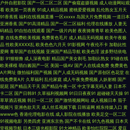
户外自慰影院
国产一区二区二区
国产偷窥盗摄视频
成人动漫网站观
利视频在线导航 内射极品小美女 夜福利第一区日韩 国产精品96福利网 伪娘
看
欧美第一页夜夜
91成人精品视频
蜜桃爱爱视频
乱伦熟女五月天
91香蕉视
福利在线视频直播
一区xxxxx
岛国大片免费视频
一道日本
亚洲香蕉
国产91高清精品
国产一区二区福利
伦理在线播放
人妻无
人妖ts 91社区免费 东京热男人的天堂09 青青草社区 1024在线免费看片
码精品
91自拍在线观看
国产一级片内射
夜夜骑青青草
欧美色图人
妻
在线免费欧美视频
免费黄色毛片
成人精品无码视频
欧美午夜极
99tv 黄色三级免费 三级视频网址 91福利在 91九色蝌蚪幼师 肏屄基地 美女
品
性欧美ⅩⅩⅩⅩ乱
欧美色色六月天
91影视网
午夜伦不卡
加勒比性
爱网
青草国产在线视频
亚洲国产精品导航
欧美色淫
波多野结依电
宾馆在线视频91 婷婷五月天资源站 91青娱乐福利视频 福利国产91 色悠悠伊
影
91狠狠撸
成人深夜电影
精品国产美女剃毛
加勒比熟女
91碰在线
欧美裸模
萌白酱国产一区
美国一级AV
国产人在线成免费
免费黄色
人网 91福利合集在线 肏屄在线看 乱伦天堂 婷婷热网 91人妻精 福利社校园
A片网址
微拍福利国产视频
国产人成无码视频
国产原创区色花堂
在
线免费黄A片
久草福利
乱伦家庭
成人午夜免费视频
人妖射精
国产
春色 亚洲福利AV 91青青草 不卡人Av 欧美物业精品 影视先锋av一区 97国产
屁屁
国产精品天干天
国产精品午夜一区
中文字幕无码人妻
日本不
卡二区
国产日韩91
久草福利视频网
91日日夜夜91
超碰碰天天操
91
精品一区二区 久久微拍福利老司机 先锋av最新 91性交黄色电影 久久88 性
草草酒店视频
韩日一区二区
国产激情视频网站
成人视频日本
茄子
视频污
亚洲色欲天天
成人丝瓜视频下载
日韩逼网
精东传媒入口
黄
交片青青草原 91丝足网页 国厂三级在线播放 色婷婷观看入口 91黑丝福利 A
wwww色
香港伦理电影在线
成人影院在线播放
欧美足交一区二区
91视频电影
另类四虎
亚洲东京热
国产不卡在线
91九色视频
日本天
片无码一区日韩 老司机福利久久视频 香蕉视频视频18 91另类稀缺国产真实
堂视频导航
日本三级光棍影院
91大神精品
欧美怡红院院二区
爱豆