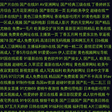
国产片自拍
国产在线91
AV亚洲网址
国产经典三级在线
丁香婷婷五
操 东京热色播 日本一区二区三区A片 91黄色传媒公司 国产精品宾馆精品酒
月综合
五月花亚洲综合
国产影院第一页
乱码欧美孕交
超碰在线艹
日本在线护士
黄色三级免费网址
香港电影伦理片
91黄色电影
亚洲
一区成人视频
国产福利电影
日韩成人影片
男的天堂网AV
国产精品
店 亚州一二三精品综合 91在线免费观看蜜臀 黑人人妖自慰 亚洲国产艹艹网
尤物在
免费a一毛片
欧美肠交扩张另类
最新亚洲日韩精品
欧美在线
视频
免费黄色网址在线
主播第一页
丁香五月网
性爱东京热
草逼视
站 精品久久天堂 91韩国成人TV 久久伊人青青 91爱看片 国产Av级福利 色悠
频78
国产成人免费无码
高清日韩无码视频
宗和网五月天
日b视频
成人三级网站在
主播福利姬h在线
国产精一精二区
基情涩涩网
51漫
悠亚洲综合 俺去也欧洲综合 污网址在线观看 ts92伪娘网 日韩熟妇视频 91在
画成人
丁香5月综合网
91爱爱com
伊人涩涩射
黄色视频网址导航
91国在线观看
91最新自拍
黄色软件91
国产操女人
国产乱人
欧美乱
线观看网址 老湿AV 91久久天堂 九九操re 激情深爱五月婷婷 久久精品麻豆
欲视频
超碰吃瓜
久草涩涩
最新在线A片网址
黄色视屏网站
欧美午
夜寂寞影院
新视觉影视
成人写真福利
欧美内射网址
日本中文字幕
91看片黄色下载 国产超碰人人爽 久草成人 日本免费片 91福利姬在线观看网
无码
97日穴网
成人免费在线
精品国产免费观看
国产不卡高清
91av
在线播放
91制作传媒
岛国av资源
超碰91资源
国产乱一乱二乱三
日
久久资源国产 91超碰在线人人干 国产成人在线综合 91成人入口 韩日亚洲欧
韩美女直播
91尤物69
蜜桃午夜激情
免费伦理电影
日本电影伦理片
黄瓜视频成人
性爱婷婷
爱豆在线看
麻豆影院爱爱
成人软件视频
午
美 在线免费观看AV 丁香七月婷婷成人 日韩伦理一本道 97国语资源 免费国
夜宅男在线
91专区在线
狠狠干欧美
国产三级国产
国产欧美日韩在
线
97五月天婷婷
日韩在线网
91福利社视频
福利导航
A片三级网站
产三级网址 91色综合 欧美变态bdsm 国产精品掏空网 91密桃 男人色色天堂