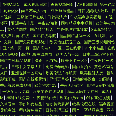
|
免费A网站
|
成人视频日本
|
香蕉视频网页
|
AV亚洲网址
|
第一色网
|
操操爱爱
|
向日葵成人app
|
亚洲丝袜精品
|
日韩视频成人吃瓜
|
日
本视频H
|
三级伦理片在线
|
日韩高清片
|
午夜福利寂寞视频
|
91视
频亚
|
亚洲午夜电影
|
午夜aV啪啪
|
国模精品牛牛视频
|
欧美午夜精
品
|
黄色片网站
|
国产精品后入
|
午夜伦理在线播放
|
3d动漫精品
|
成人看片黄a在线
|
国产在线导航
|
精品国产乱码一区
|
五月婷丁香
中文网
|
国产免费视频观看
|
欧美怡红院院二区
|
国产三级视频网站
|
国产第一页一页
|
国产高清a
|
一区二区在线看
|
91李宗精品
|
在线
观看h视频
|
高清电影在线播放
|
欧美人与兽xx
|
日本三级迅雷下载
|
国产在线精品观看
|
操碰手机在线
|
欧美不卡一区0
|
午夜理论三级
毛片
|
日韩中文字幕大片
|
免费成年电影
|
国内自拍区
|
黄色AV网站
入口
|
亚洲视频一区网站
|
欧美伦理片导航页
|
欧美性乱大屄
|
福利
影院下载
|
国产在线观看污
|
亚洲五月婷
|
日韩欧美深夜
|
91国内
|
香蕉视频在线视频
|
欧美性爱123
|
午夜无吗转区
|
97性无码区免费
|
一级女人片免费
|
欧美午夜在线观看
|
精品无码中文在线
|
成人社
区
|
福利在线免费
|
午夜精品在线
|
欧美在线com
|
91香蕉短视频
|
久草香蕉
|
孕妇熟女精品
|
性欧美俄罗斯
|
欧美伦理在线
|
福利视频
导航在线
|
理伦片免费看
|
日韩伦理三级
|
国产一区精品在线
|
亚洲