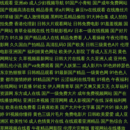
线观看
亚洲ab
成人少妇视频导航
91国产小青蛙
国产成年免费网站
国产视频高清在线
精品香蕉
求a片网址
麻豆tv在线观看
在线撸丝片
中出 国內操逼在线 91视频国产 免费观看91看片 69福利导航视频 99久久精
91草碰
国产成人激情视频
黑料吃瓜精品偷拍
91大神合集
成人拍拍
拍免费
香港伦理剧
日韩大片观看网址
日韩免费电影
91羞羞视频
国
品免费热 毛片基地破处 一区一区一去一区 成人77网站 日本a区 91热比 久久
产网站
青草全福视在线
性导航影视AV
日本一级在线视频
国产好片
浮力
91久操
国产精品成人在线
精品免费看
人人看操碰
午夜伦理电
精品99久久清纯 午夜导航深夜福利 超碰最新在线91 欧日韩黄网站免费 伊人
影网
久久国自产拍精品
高清乱码0
国产欧美
日韩三级黄色A片
伦理
电影亚洲国产
福利姬黄色网址
欧美伊人影院
丁香成人五月花
黄色
久久新址 深爱激情网开心五月天 91蜜桃在线 精品福利无码 亚洲美成人网 91
网网址女
久草视频最新网址
日韩大片在线看
久久亚洲人成
亚州色
图乱伦小说
国产va免费观看
国产人妖第二
成人影片h
91色婷婷瑟色
午夜福利在线观看 久久爽一区 1024成人在线观看 久久曰成人 九一传媒影视
东京热狠狠草
日韩精品观看
91最新国产精品
一级黄色网
91色色人
妻
都市激情婷婷
91精品国产91
云涩福利在线导航
91视色
午夜福利
传媒 91尤物网友 www91色色 成人色导航在线 天天电影免费版在线看 91吃
在线网站
91直播
91处女
伊人网青青草
国产又爽又黄又无
久草福利
资源网
东方成人在线
国产一级免费大片
成年免费视频网站
国产在
瓜黑社 91大神h在线免费 91色伦导航 亚欧一级三 95国产高清自拍 日本少妇
线播放网站
亚洲日本视频
淫淫网网
成人影视国产在线
深夜福利网
址
欧美在线免费看
日夜夜欧美
国产大片中文字幕
国产片91
操久婷
黑森林17p 91性生活小视频 香蕉久久东京热 成人AV四虎在线精品 三级AVV
婷
91视频你懂得
黄色三级片毛片
免费电影片
日韩欧美爱爱
成人亚
洲区
欧美性16
成人色情黄片在线
在线观看亚洲精品
国产热综合
久
www婷婷综合 日本A黄 91搞熟妇 丰满熟妇大乳做爰视频 在线成人伊人就去
草网视频在线看
午夜精品网影院
伦理片完整版
黄视网站在线播放