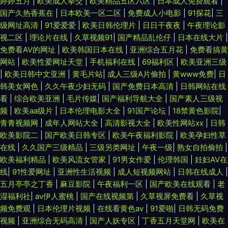
婷婷五月
|
欧美成人拳交
|
欧美精品五区六区
|
日本成人免费观看
|
国产久热香蕉在
|
日本欧美一区二区
|
免费成人小电影
|
91探花
|
三
级网址高清
|
91爱爱爱
|
欧美日韩伦理片
|
日日干夜夜
|
午夜理论影
视二区
|
理论片在线
|
久草视频91
|
国产精品乱伦仔
|
日本在线大片
|
免费看AV的网址
|
欧美韩国日本在线
|
亚洲综合五月花
|
免费看搞黄
网站
|
欧美性爱网址天堂
|
手机福利在线
|
69福利区
|
欧美亚洲三级
|
欧美日韩中文亚洲
|
黄毛片站
|
成人三级A片偷拍
|
黄www免费
|
日
韩美女网色
|
久久午夜少妇无码
|
国产免费日本高清
|
日韩网站在线
看
|
综合欧美亚洲
|
毛片传媒
|
国产福利导航大全
|
国产素人三级视
频
|
欧美aa级片
|
日本伦理电影大全
|
91国产论坛
|
18禁黄色影院
|
青青视频网
|
成年人网站大全
|
高清影视大全
|
欧美性网站xx
|
日韩
欧美影院二
|
国产欧美日韩专区
|
欧美午夜福利影院
|
欧美孕妇性草
在线
|
久久国产三级精品
|
三级另类网址
|
午夜一级
|
熟女自拍偷拍
|
欧美福利精品
|
欧美风流女管家
|
91男女作爱
|
伦理韩国
|
妊妇AV在
线
|
91性爱网址
|
亚洲性生活视频
|
成人短视频网站
|
日韩在线成人
|
五月亭亭之丁香
|
麻豆影院
|
午夜福利一区
|
国产欧美在线观看
|
老
湿福利社
|
av伊人蜜桃
|
国产在线视频第
|
久草视屏免费看
|
久草视
频免费观
|
日本伦理片视频
|
在线看黄色av
|
91爱啪
|
日韩无码免费
视频
|
亚洲综合无码高清
|
国产人妖专区
|
丁香五月天堂网
|
欧美在