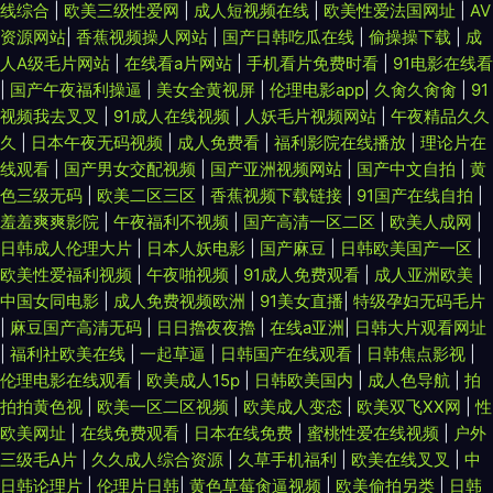
线综合
|
欧美三级性爱网
|
成人短视频在线
|
欧美性爱法国网址
|
AV
资源网站
|
香蕉视频操人网站
|
国产日韩吃瓜在线
|
偷操操下载
|
成
人A级毛片网站
|
在线看a片网站
|
手机看片免费时看
|
91电影在线看
|
国产午夜福利操逼
|
美女全黄视屏
|
伦理电影app
|
久肏久肏肏
|
91
视频我去叉叉
|
91成人在线视频
|
人妖毛片视频网站
|
午夜精品久久
久
|
日本午夜无码视频
|
成人免费看
|
福利影院在线播放
|
理论片在
线观看
|
国产男女交配视频
|
国产亚洲视频网站
|
国产中文自拍
|
黄
色三级无码
|
欧美二区三区
|
香蕉视频下载链接
|
91国产在线自拍
|
羞羞爽爽影院
|
午夜福利不视频
|
国产高清一区二区
|
欧美人成网
|
日韩成人伦理大片
|
日本人妖电影
|
国产麻豆
|
日韩欧美国产一区
|
欧美性爱福利视频
|
午夜啪视频
|
91成人免费观看
|
成人亚洲欧美
|
中国女同电影
|
成人免费视频欧洲
|
91美女直播
|
特级孕妇无码毛片
|
麻豆国产高清无码
|
日日擼夜夜擼
|
在线a亚洲
|
日韩大片观看网址
|
福利社欧美在线
|
一起草逼
|
日韩国产在线观看
|
日韩焦点影视
|
伦理电影在线观看
|
欧美成人15p
|
日韩欧美国内
|
成人色导航
|
拍
拍拍黄色视
|
欧美一区二区视频
|
欧美成人变态
|
欧美双飞XX网
|
性
欧美网址
|
在线免费观看
|
日本在线免费
|
蜜桃性爱在线视频
|
户外
三级毛A片
|
久久成人综合资源
|
久草手机福利
|
欧美在线叉叉
|
中
日韩论理片
|
伦理片日韩
|
黄色草莓肏逼视频
|
欧美偷拍另类
|
日韩