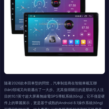
隨著2026款本田車型的問世，汽車制造商在智能車載互聯
(lián)領域又向前邁出了一大步。尤其值得關注的是那款引人注
目的10.1英寸超大屏幕無線電GPS導航系統(tǒng)，它不僅是硬
件上的華麗展示，更是基于成熟的Android 8.1操作系統(tǒng)