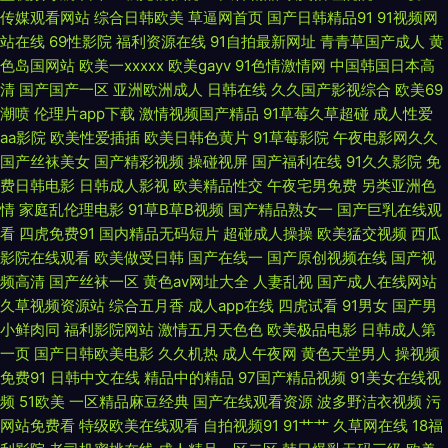
传媒观看网站
综合日韩欧美
草逼网首页
国产日韩精品91
91视频网
成人黄色91久久丝足 91A成人色网 欧美天堂无码专区 日韩私拍AV 亚洲天堂
站在线
69性影院
福利资源在线
91自拍最新网址
青青草国产成人
黄
色岛国网站
欧美一xxxxx
欧美gayv
91色情激情网
中国韩国日本高
色色 成人午夜精品福利 国产高潮久久 欧美老女人 久久艹影院 综合欧美后入
清
国产国产一区
亚洲欧洲成人
日韩在线
久久国产影视综合
欧美69
潮喷
伦理片app下载
激情视频国产精品
91草莓久草超碰
成人性爱
91ncom草 欧美国产亚洲成人 影音先锋成人网址 白丝被后入 男人色色天堂
aa影院
欧美性爱插插
欧美日韩色黄片
91草莓影院
午夜电影网久久
国产丝袜美女
国产精彩视频
操碰视屏
国产福利在线
91久久影院
免
91国精产 豆花成人网站在线观看 日韩1024黄色 91乱子伦国产乱子伦 国产九
费日韩电影
日韩成人影视
欧美精品性交
午夜宅男免费
另类亚洲色
情
家庭乱伦理电影
91草B草B视频
国产精品熟女一
国产巨乳在线观
看
四虎免费91
国内精品无码短片
超碰成人操操
欧美猛交视频
西瓜
九精品在线 人妻熟妇无码精品专区 91国产福利视频 成人吃瓜资源在线 老司
影院在线观看
欧美做受日韩
国产在线一
国产原创视频在线
国产视
频高清
国产丝袜一区
黄色av网址大全
人妻乱视
国产成人在线网站
机精品 五月花AV电影 91免费在线观看网址 国产亚洲欧美成人 日韩福利视頻
久草视频资源站
综合五月香
成人app在线
四虎试看
91男女
国产男
小鲜肉同
福利影院网站
激情五月天色色
欧美极品电影
日韩成人第
91超碰在线播放 豆花网站官网入口 欧洲亚洲精品人妻 中文字幕人妻有码在
一页
国产日韩欧美电影
久久机热
成人午夜网
黄色天堂男人
操视频
免费91
日韩中文在线
精品中的精品
97国产精品视频
91美女在线视
线 97超碰网 最新影音先锋av网站 蜜臀久久99精品久久 在线不卡视频一区
频
51欧美
一区精品麻豆经典
国产在线观看资源
波多野洁衣视频
污
网站免费看
特级欧美在线观看
自拍视频91
91艹艹
久草网在线
18福
成人午夜福利在线 欧美操穴网 一本道欧美日A∨ 91探花在线吃瓜 久久精品国