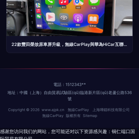
22款豐田榮放原車屏升級，無線CarPlay與華為HiCar互聯(lián)方案詳解
電話：1512343**
地址：中國（上海）自由貿易試驗區(qū)臨港新片區(qū)老蘆公路536
號
Copyright © 2026
www.ajpk.cn
無線CarPlay
上海嘩鐳科技有限公司
無線CarPlay
版權所有
Sitemap
感谢您访问我们的网站，您可能还对以下资源感兴趣：铜仁端口国
际贸易有限公司