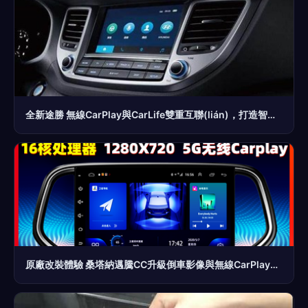
全新途勝 無線CarPlay與CarLife雙重互聯(lián)，打造智能出行新時代
原廠改裝體驗 桑塔納邁騰CC升級倒車影像與無線CarPlay，這家店好評如潮