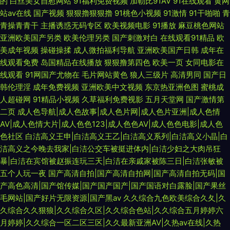
的
白丝美女自慰网站
91福利免费视频
加勒比91AV
91在线观看
黄网
站av在线
国产视频
狠狠擼狠狠擼
91桃色小视频
91激情
91干啪啪
青
青操青青干
主播诱惑无码专区
欧美视频电影
91播放
麻豆桃色网站
亚洲欧美国产另类
欧美伦理另类
国产刺激对白
在线观看91精品
欧
美成年视频
操碰操揉
成人微拍福利导航
亚洲欧美国产日韩
成年在
线观看免费
岛国精品在线播放
狠狠撸第四色
欧美一页
女同电影在
线观看
91网国产尤物在
毛片网站黄色
狼人三级片
高清男同
国产日
韩伦理淫
成年免费视频
亚洲欧美中文视频
东京热亚洲色图
蜜桃成
人超碰网
91精品小视频
久草福利免费视影
五月天堂网
国产激情第
二页
成人色导航|成人色故事|成人色片网|成人色片亚洲|成人色情
AV|成人色情大片|成人色色123|成人色色AV|成人色色电影|成人色
色社区
白洁高义王申|白洁高义王乙|白洁高义系列|白洁高义小晶|白
洁高义之今晚去我家|白洁公交车被挺进体内|白洁少妇之大肉吊狂
暴|白洁在宾馆被赵振连玩三天|白洁在亲戚家被陈三日|白洁张敏被
五个人玩一夜
国产高清自拍|国产高清自拍网|国产高清自拍无码|国
产高色高清|国产馆传媒|国产国产国产|国产国语对白露脸|国产果丝
毛网站|国产好片无限资源|国产黑av
久久综合九色欧美综合久夂|久
久综合久久狠狼|久久综合久区|久久综合色站|久久综合五月婷婷六
月婷婷|久久综合一区二区三区|久久最新亚洲AV|久热av在线|久热