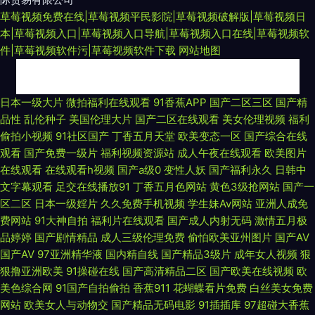
草莓视频免费在线|草莓视频平民影院|草莓视频破解版|草莓视频日
本|草莓视频入口|草莓视频入口导航|草莓视频入口在线|草莓视频软
件|草莓视频软件污|草莓视频软件下载
网站地图
91网站国产在线观看 国产一卡二卡成人 A片探花 日韩无码成人网 中文字幕
日本一级大片
微拍福利在线观看
91香蕉APP
国产二区三区
国产精
品性
乱伦种子
美国伦理大片
国产二区在线观看
美女伦理视频
福利
91 91在线大神观看传媒 欧美日韩中文在线 91n免费看导航 91最新在线免费
偷拍小视频
91社区国产
丁香五月天堂
欧美变态一区
国产综合在线
观看
国产免费一级片
福利视频资源站
成人午夜在线观看
欧美图片
观看 九九热99国产精品 伊人艹91 草草草成人在线观看 久久这里只 东方色图
在线观看
在线观看h视频
国产a级0
变性人妖
国产福利永久
日韩中
文字幕观看
足交在线播放91
丁香五月色网站
黄色3级抢网站
国产一
亚洲精品五月婷婷 亚洲欧洲成人综合 国产传媒妞妞成人在线 精品国产高清
区二区
日本一级婬片
久久免费手机视频
学生妹Av网站
亚洲人成免
费网站
91大神自拍
福利片在线观看
国产成人内射无码
激情五月极
自在线拍 国产精品久久情趣酒店 成人亚洲福利在线观看 91大神精品在线
品婷婷
国产剧情精品
成人三级伦理免费
偷怕欧美亚州图片
国产AV
国产AV
97亚洲精华液
国内精自线
国产精品3级片
成年女人视频
狠
www极品女 久久精品99久久 亚洲色悠悠 久久婷婷久久网站 亚洲无码影音
狠撸亚洲欧美
91操碰在线
国产高清精品二区
国产欧美在线视频
欧
美色综合网
91国产自拍偷拍
香蕉911
花蝴蝶看片免费
白丝美女免费
先锋 91视屏成人性生活影片 九一看片首页入口 91n在线播放网址二 成人福
网站
欧美女人与动物交
国产精品无码电影
91插插库
97超碰大香蕉