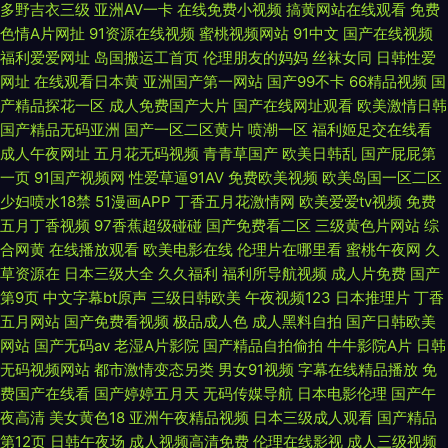
多野吉衣三级
亚洲AV一卡
在线免费小视频
搞黄网站在线观看
免费
色情A片网扯
91资源在线视频
蜜桃视频网站
91中文
国产在线视频
利社免费体验黄 午夜福利剧场麻豆影视 www国产精品久久 日韩天堂无码 91
福利爱爱网址
岛国搬运工首页
伦理朋友的妈妈
丝袜女同
日韩性爱
网址
在线观看日本黄
亚洲国产第一网站
国产99不卡
66精品视频
国
网站免费视频 美女视频 91极品国产探花视频 激情综合日韩 在线一本 东方日
产精品探花一区
成人免费国产大片
国产在线网址观看
欧美激情日韩
国产精品无码亚洲
国产一区二区黄片
喷潮一区
福利姬足交在线看
本不卡一区二区 天天综合射天天 97国产在线 欧美日韩在线一区不卡 岛国无
成人午夜网址
五月花无码视频
青青草国产
欧美日韩乱
国产屁屁第
一页
91国产视频网
性爱草逼91AV
免费欧美视频
欧美岛国一区二区
码资源先锋 91高清福利 香蕉伊在
少妇喷水18禁
51漫画APP
丁香五月花激情网
欧美爱爱tv视频
免费
五月丁香视频
97香蕉超级碰碰
国产免费看二区
三级黄色片网站
综
合网黄
在线播放观看
欧美电影在线
伦理片在哪里看
蜜桃午夜网
久
草资源在
日本三级大全
久久福利
福利所导航视频
成人片免费
国产
第9页
中文字幕bt原声
三级日韩欧美
午夜视频123
日本推理片
丁香
五月网站
国产免费看视频
极品成人色
成人黑料自拍
国产日韩欧美
网站
国产无码av
老湿A片影院
国产精品自拍偷拍
牛牛影院A片
日韩
无码视频网站
都市激情变态另类
男女91视频
字幕在线精品播放
免
费国产在线看
国产婷婷五月天
无码传媒导航
日本电影伦理
国产午
夜高清
美女黄色18
亚洲午夜精品视频
日本三级成人观看
国产精品
第12页
日韩午夜场
成人视频高清免费
伦理在线影视
成人三级视频